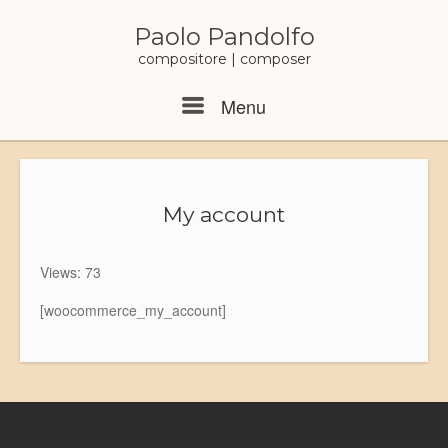
Skip
to
Paolo Pandolfo
content
compositore | composer
Menu
Menu
My account
Views: 73
[woocommerce_my_account]