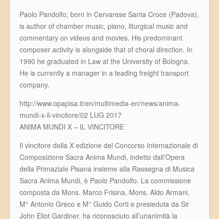
Paolo Pandolfo, born in Cervarese Santa Croce (Padova),
is author of chamber music, piano, liturgical music and
commentary on videos and movies. His predominant
composer activity is alongside that of choral direction. In
1990 he graduated in Law at the University of Bologna.
He is currently a manager in a leading freight transport
company.
http://www.opapisa.it/en/multimedia-en/news/anima-
mundi-x-il-vincitore/
02 LUG 2017
ANIMA MUNDI X – IL VINCITORE
Il vincitore della X edizione del Concorso Internazionale di
Composizione Sacra Anima Mundi, indetto dall’Opera
della Primaziale Pisana insieme alla Rassegna di Musica
Sacra Anima Mundi, è Paolo Pandolfo. La commissione
composta da Mons. Marco Frisina, Mons. Aldo Armani,
M° Antonio Greco e M° Guido Corti e presieduta da Sir
John Eliot Gardiner, ha riconosciuto all’unanimità la