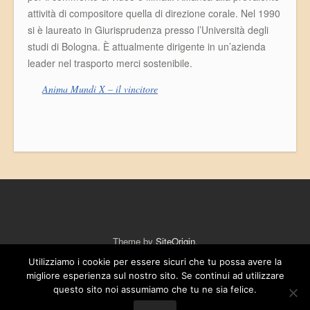
attività di compositore quella di direzione corale. Nel 1990
si è laureato in Giurisprudenza presso l’Università degli
studi di Bologna. È attualmente dirigente in un’azienda
leader nel trasporto merci sostenibile.
Anima Mundi X – il vincitore
Theme by
SiteOrigin
.
Utilizziamo i cookie per essere sicuri che tu possa avere la
migliore esperienza sul nostro sito. Se continui ad utilizzare
questo sito noi assumiamo che tu ne sia felice.