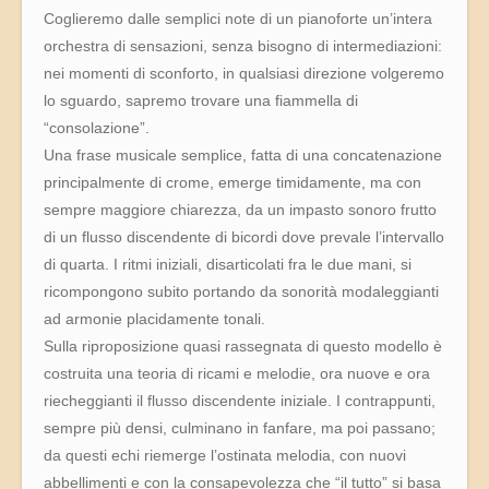
Coglieremo dalle semplici note di un pianoforte un’intera
orchestra di sensazioni, senza bisogno di intermediazioni:
nei momenti di sconforto, in qualsiasi direzione volgeremo
lo sguardo, sapremo trovare una fiammella di
“consolazione”.
Una frase musicale semplice, fatta di una concatenazione
principalmente di crome, emerge timidamente, ma con
sempre maggiore chiarezza, da un impasto sonoro frutto
di un flusso discendente di bicordi dove prevale l’intervallo
di quarta. I ritmi iniziali, disarticolati fra le due mani, si
ricompongono subito portando da sonorità modaleggianti
ad armonie placidamente tonali.
Sulla riproposizione quasi rassegnata di questo modello è
costruita una teoria di ricami e melodie, ora nuove e ora
riecheggianti il flusso discendente iniziale. I contrappunti,
sempre più densi, culminano in fanfare, ma poi passano;
da questi echi riemerge l’ostinata melodia, con nuovi
abbellimenti e con la consapevolezza che “il tutto” si basa