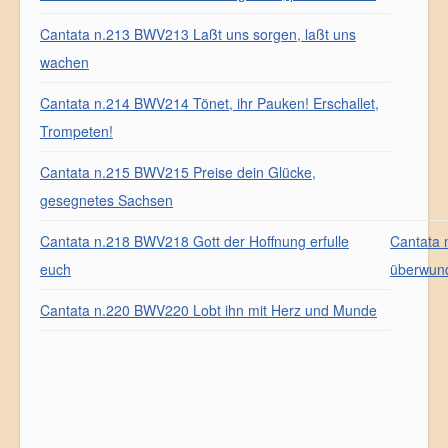
Cantata n.213 BWV213 Laßt uns sorgen, laßt uns
wachen
Cantata n.214 BWV214 Tönet, ihr Pauken! Erschallet,
Trompeten!
Cantata n.215 BWV215 Preise dein Glücke,
gesegnetes Sachsen
Cantata n.218 BWV218 Gott der Hoffnung erfulle
Cantata 
euch
überwun
Cantata n.220 BWV220 Lobt ihn mit Herz und Munde