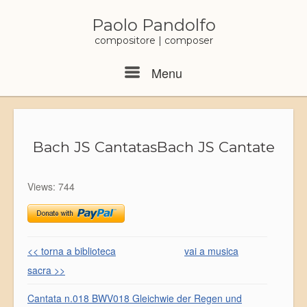
Skip
to
Paolo Pandolfo
content
compositore | composer
Menu
Menu
Bach JS Cantatas
Bach JS Cantate
Views: 744
<< torna a biblioteca
vai a musica
sacra >>
Cantata n.018 BWV018 Gleichwie der Regen und